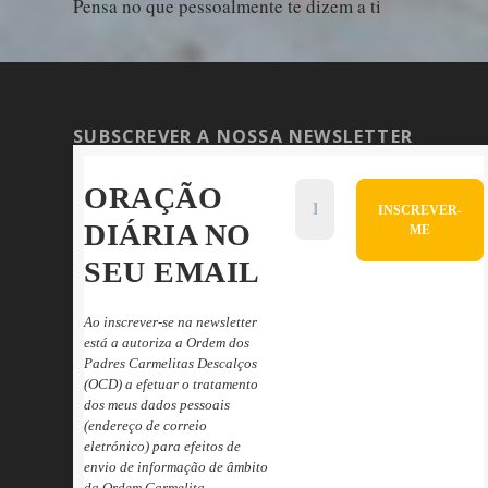
Pensa no que pessoalmente te dizem a ti
SUBSCREVER A NOSSA NEWSLETTER
ORAÇÃO
DIÁRIA NO
SEU EMAIL
Ao inscrever-se na newsletter
está a autoriza a Ordem dos
Padres Carmelitas Descalços
(OCD) a efetuar o tratamento
dos meus dados pessoais
(endereço de correio
eletrónico) para efeitos de
envio de informação de âmbito
da Ordem Carmelita