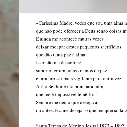
«Caríssima Madre, vedes que sou uma alma 
que não pode oferecer a Deus senão coisas m
E ainda me acontece muitas vezes
deixar escapar destes pequenos sacrifícios
que dão tanta paz à alma.
Isso não me desanima;
suporto ter um pouco menos de paz
e procuro ser mais vigilante para outra vez.
Ah! o Senhor é tão bom para mim,
que me é impossível temê-lo.
Sempre me deu o que desejava,
ou antes, fez-me desejar o que me queria dar.
Santa Teresa do Menino Jesus | 1873 – 1897