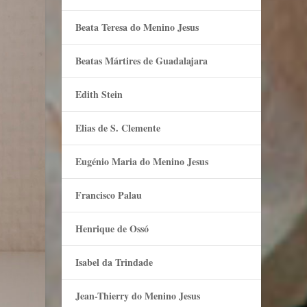
Beata Teresa do Menino Jesus
Beatas Mártires de Guadalajara
Edith Stein
Elias de S. Clemente
Eugénio Maria do Menino Jesus
Francisco Palau
Henrique de Ossó
Isabel da Trindade
Jean-Thierry do Menino Jesus