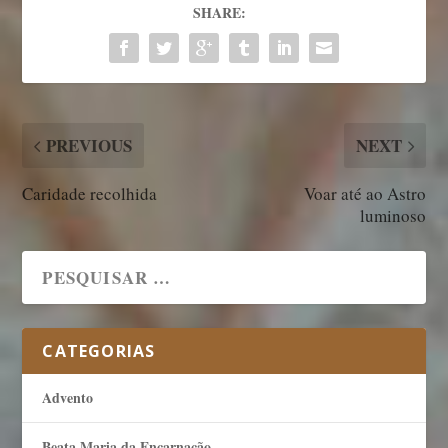
SHARE:
PREVIOUS
NEXT
Caridade recolhida
Voar até ao Astro
luminoso
CATEGORIAS
Advento
Beata Maria da Encarnação