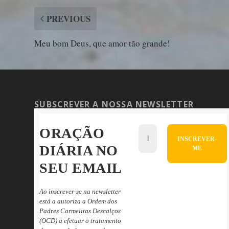
PREVIOUS
Meu bom Deus, que amor tão grande!
SUBSCREVER A NOSSA NEWSLETTER
ORAÇÃO
DIÁRIA NO
SEU EMAIL
Ao inscrever-se na newsletter
está a autoriza a Ordem dos
Padres Carmelitas Descalços
(OCD) a efetuar o tratamento