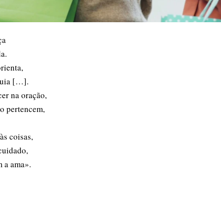
ça
da.
rienta,
guia […].
cer na oração,
ão pertencem,
às coisas,
 cuidado,
m a ama».