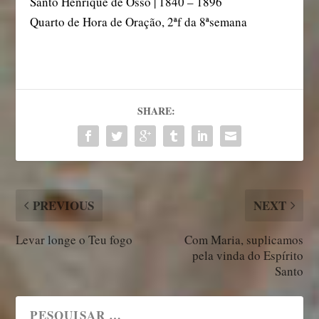
Santo Henrique de Ossó | 1840 – 1896
Quarto de Hora de Oração, 2ªf da 8ªsemana
SHARE:
PREVIOUS
NEXT
Levar longe o Teu fogo
Com Maria, suplicamos
pela vinda do Espírito
Santo