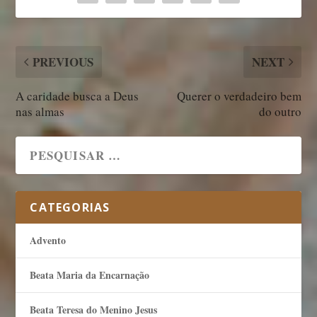
PREVIOUS
NEXT
A caridade busca a Deus
Querer o verdadeiro bem
nas almas
do outro
CATEGORIAS
Advento
Beata Maria da Encarnação
Beata Teresa do Menino Jesus