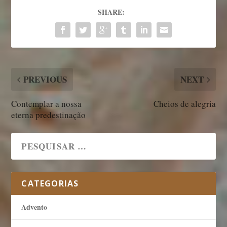
SHARE:
PREVIOUS
NEXT
Contemplar a nossa
Cheios de alegria
eterna predestinação
CATEGORIAS
Advento