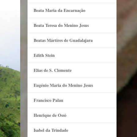
Beata Maria da Encarnação
Beata Teresa do Menino Jesus
Beatas Mártires de Guadalajara
Edith Stein
Elias de S. Clemente
Eugénio Maria do Menino Jesus
Francisco Palau
Henrique de Ossó
Isabel da Trindade