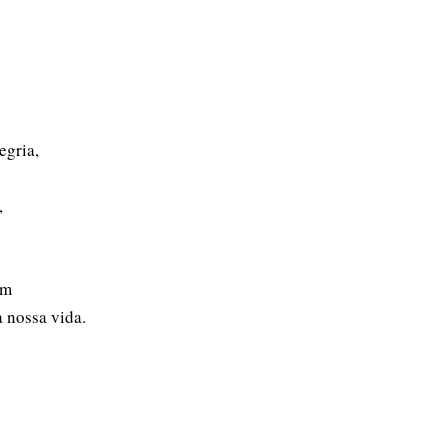
egria,
,
em
 nossa vida.