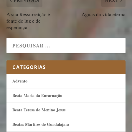
PREVIOUS
NEXT
A sua Ressurreição é
Águas da vida eterna
fonte de luz e de
esperança
CATEGORIAS
Advento
Beata Maria da Encarnação
Beata Teresa do Menino Jesus
Beatas Mártires de Guadalajara