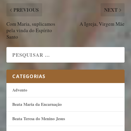
PREVIOUS
NEXT
Com Maria, suplicamos
A Igreja, Virgem Mãe
pela vinda do Espírito
Santo
CATEGORIAS
Advento
Beata Maria da Encarnação
Beata Teresa do Menino Jesus