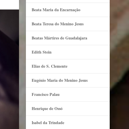
Beata Maria da Encarnação
Beata Teresa do Menino Jesus
Beatas Mártires de Guadalajara
Edith Stein
Elias de S. Clemente
Eugénio Maria do Menino Jesus
Francisco Palau
Henrique de Ossó
Isabel da Trindade