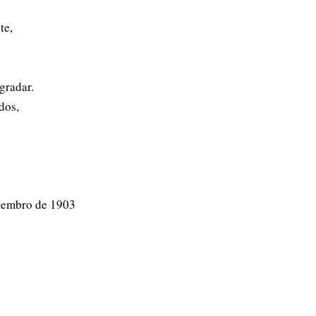
te,
gradar.
dos,
tembro de 1903