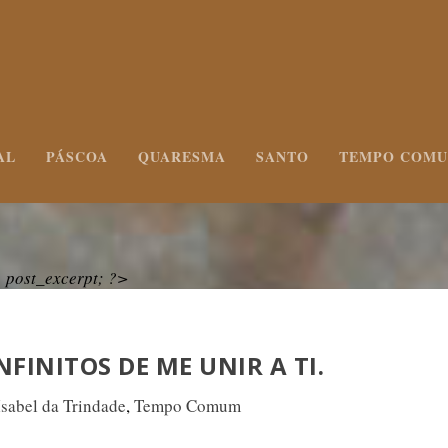
AL
PÁSCOA
QUARESMA
SANTO
TEMPO COM
post_excerpt; ?>
NFINITOS DE ME UNIR A TI.
Isabel da Trindade
,
Tempo Comum