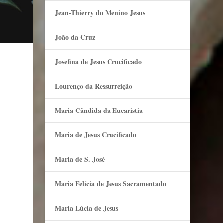
Jean-Thierry do Menino Jesus
João da Cruz
Josefina de Jesus Crucificado
Lourenço da Ressurreição
Maria Cândida da Eucaristia
Maria de Jesus Crucificado
Maria de S. José
Maria Felí­cia de Jesus Sacramentado
Maria Lúcia de Jesus