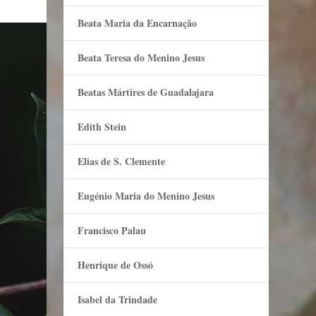
Beata Maria da Encarnação
Beata Teresa do Menino Jesus
Beatas Mártires de Guadalajara
Edith Stein
Elias de S. Clemente
Eugénio Maria do Menino Jesus
Francisco Palau
Henrique de Ossó
Isabel da Trindade