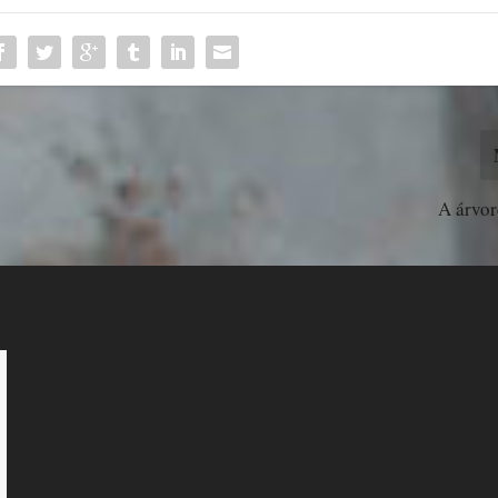
A árvor