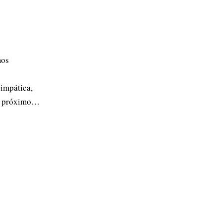
mos
impática,
 o próximo…