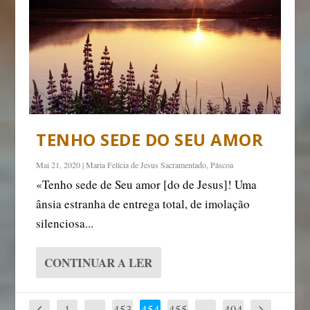
TENHO SEDE DO SEU AMOR
Mai 21, 2020
|
Maria Felí­cia de Jesus Sacramentado
,
Páscoa
«Tenho sede de Seu amor [do de Jesus]! Uma
ânsia estranha de entrega total, de imolação
silenciosa...
CONTINUAR A LER
1
…
453
454
455
…
494